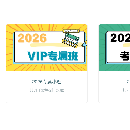
2026专属小班
共
7
门课程/
2
门题库
共
7