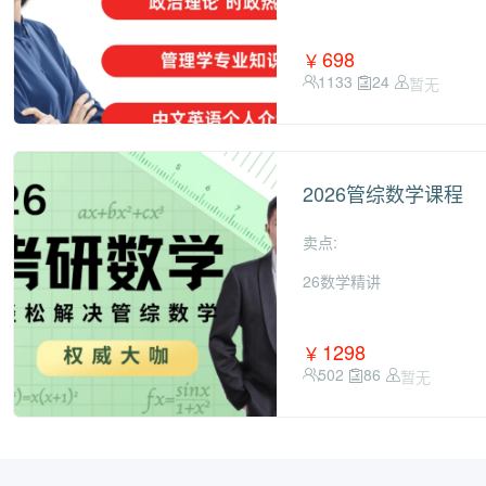
698
￥
1133
24
暂无
2026管综数学课程
卖点:
26数学精讲
1298
￥
502
86
暂无